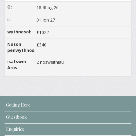
18 Rhag 26
01 Ion 27
£1022
£340
2 nosweithiau
Getting Here
Guestbook
Enquiries