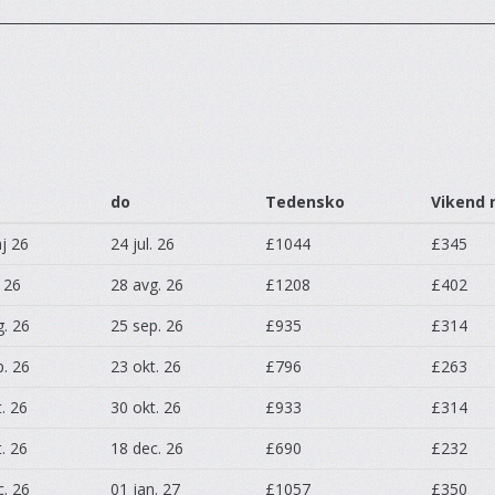
do
Tedensko
Vikend 
j 26
24 jul. 26
£1044
£345
. 26
28 avg. 26
£1208
£402
g. 26
25 sep. 26
£935
£314
p. 26
23 okt. 26
£796
£263
. 26
30 okt. 26
£933
£314
. 26
18 dec. 26
£690
£232
c. 26
01 jan. 27
£1057
£350