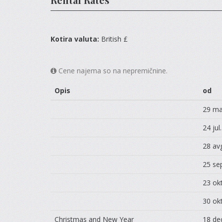
Kotira valuta:
British £
Cene najema so na nepremičnine.
Opis
od
29 ma
24 jul
28 av
25 se
23 okt
30 okt
Christmas and New Year
18 de