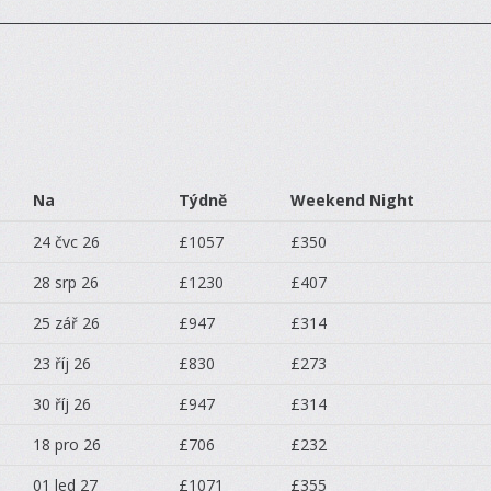
Na
Týdně
Weekend Night
24 čvc 26
£1057
£350
28 srp 26
£1230
£407
25 zář 26
£947
£314
23 říj 26
£830
£273
30 říj 26
£947
£314
18 pro 26
£706
£232
01 led 27
£1071
£355