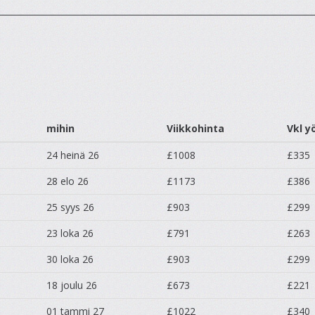
mihin
Viikkohinta
Vkl y
24 heinä 26
£1008
£335
28 elo 26
£1173
£386
25 syys 26
£903
£299
23 loka 26
£791
£263
30 loka 26
£903
£299
18 joulu 26
£673
£221
01 tammi 27
£1022
£340