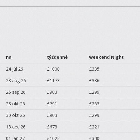
na
týždenné
weekend Night
24 júl 26
£1008
£335
28 aug 26
£1173
£386
25 sep 26
£903
£299
23 okt 26
£791
£263
30 okt 26
£903
£299
18 dec 26
£673
£221
01 jan 27
£1022
£340