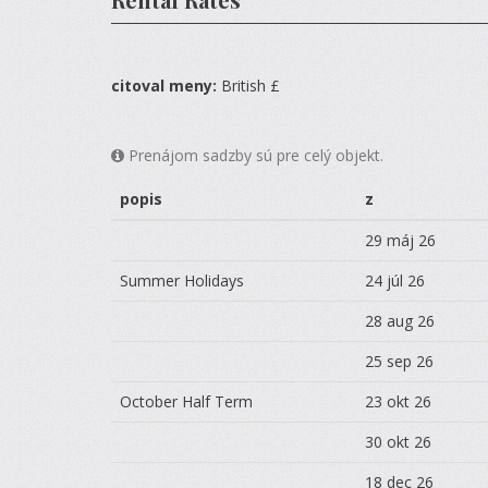
citoval meny:
British £
Prenájom sadzby sú pre celý objekt.
popis
z
29 máj 26
Summer Holidays
24 júl 26
28 aug 26
25 sep 26
October Half Term
23 okt 26
30 okt 26
18 dec 26