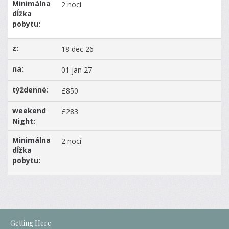
2 nocí
18 dec 26
01 jan 27
£850
£283
2 nocí
Getting Here