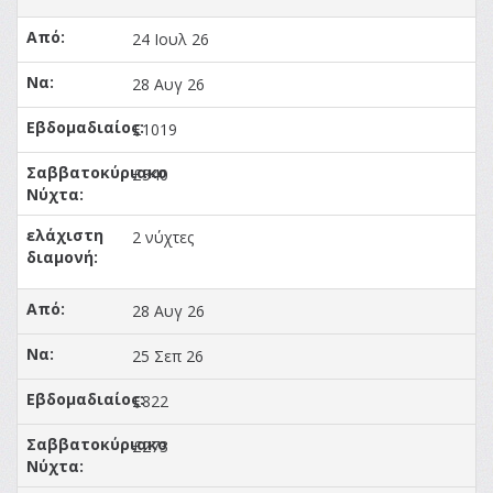
24 Ιουλ 26
28 Αυγ 26
£1019
£340
2 νύχτες
28 Αυγ 26
25 Σεπ 26
£822
£273