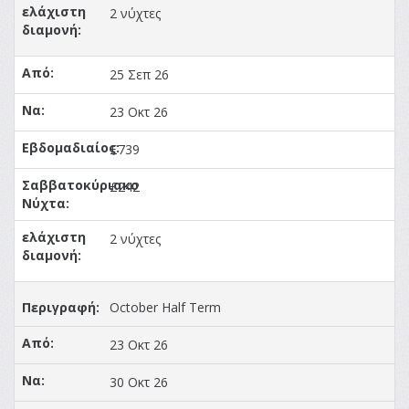
2 νύχτες
25 Σεπ 26
23 Οκτ 26
£739
£242
2 νύχτες
October Half Term
23 Οκτ 26
30 Οκτ 26