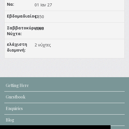
01 Ιαν 27
£850
£283
2 νύχτες
Getting Here
Guestbook
Enquiries
Blog