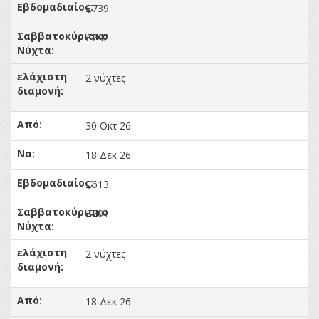
£739
£242
2 νύχτες
30 Οκτ 26
18 Δεκ 26
£613
£201
2 νύχτες
18 Δεκ 26