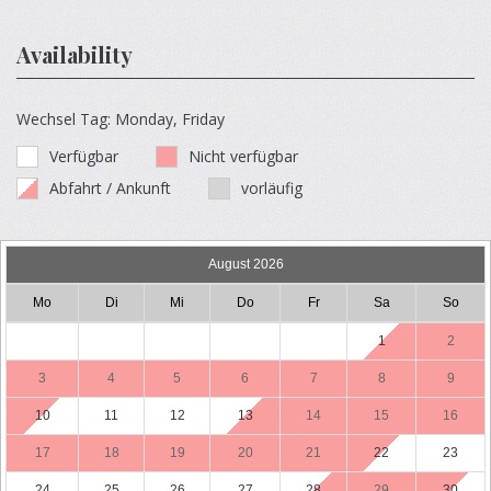
Availability
Wechsel Tag: Monday, Friday
Verfügbar
Nicht verfügbar
Abfahrt / Ankunft
vorläufig
August 2026
Mo
Di
Mi
Do
Fr
Sa
So
1
2
3
4
5
6
7
8
9
10
11
12
13
14
15
16
17
18
19
20
21
22
23
24
25
26
27
28
29
30