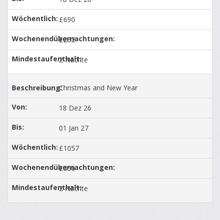
£690
£232
2 Nächte
Christmas and New Year
18 Dez 26
01 Jan 27
£1057
£350
2 Nächte