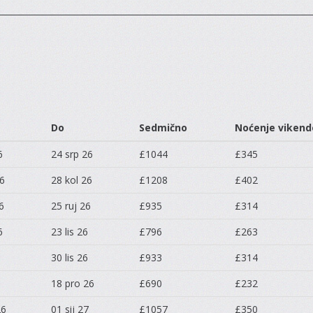
Do
Sedmično
Noćenje viken
6
24 srp 26
£1044
£345
26
28 kol 26
£1208
£402
6
25 ruj 26
£935
£314
6
23 lis 26
£796
£263
30 lis 26
£933
£314
18 pro 26
£690
£232
26
01 sij 27
£1057
£350