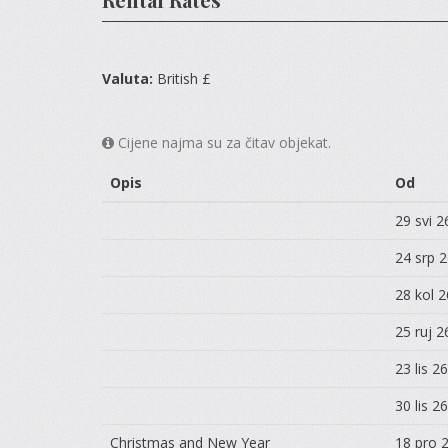
Valuta:
British £
Cijene najma su za čitav objekat.
Opis
Od
29 svi 2
24 srp 
28 kol 2
25 ruj 2
23 lis 26
30 lis 26
Christmas and New Year
18 pro 