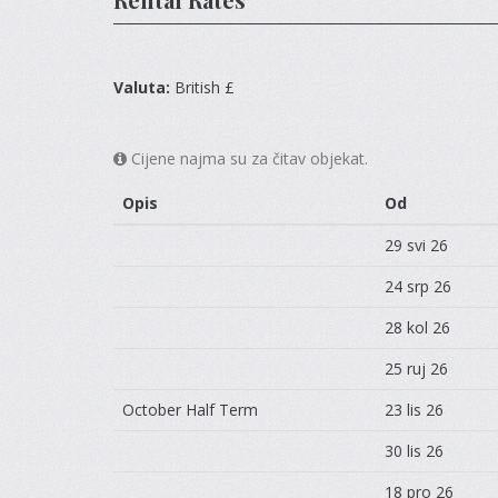
Valuta:
British £
Cijene najma su za čitav objekat.
Opis
Od
29 svi 26
24 srp 26
28 kol 26
25 ruj 26
October Half Term
23 lis 26
30 lis 26
18 pro 26