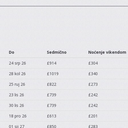
Do
Sedmično
Noćenje vikendom
24 srp 26
£914
£304
28 kol 26
£1019
£340
25 ruj 26
£822
£273
23 lis 26
£739
£242
30 lis 26
£739
£242
18 pro 26
£613
£201
01 sij 27
£850
£283