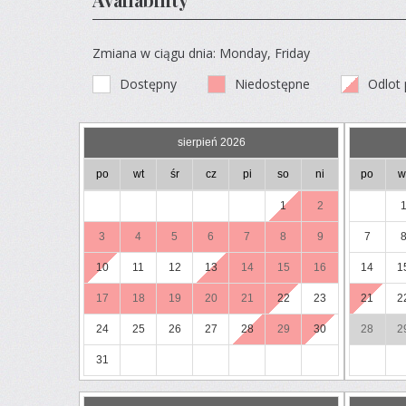
Zmiana w ciągu dnia: Monday, Friday
Dostępny
Niedostępne
Odlot 
sierpień 2026
po
wt
śr
cz
pi
so
ni
po
w
1
2
3
4
5
6
7
8
9
7
10
11
12
13
14
15
16
14
1
17
18
19
20
21
22
23
21
2
24
25
26
27
28
29
30
28
2
31