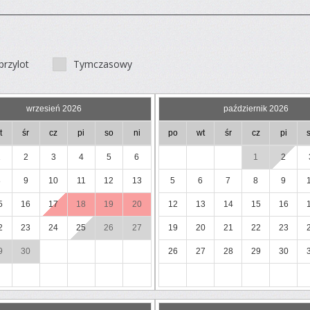
przylot
Tymczasowy
wrzesień 2026
październik 2026
t
śr
cz
pi
so
ni
po
wt
śr
cz
pi
1
2
3
4
5
6
1
2
8
9
10
11
12
13
5
6
7
8
9
5
16
17
18
19
20
12
13
14
15
16
2
23
24
25
26
27
19
20
21
22
23
9
30
26
27
28
29
30