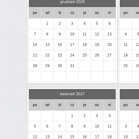
grudzień 2026
po
wt
śr
cz
pi
so
ni
po
w
1
2
3
4
5
6
7
8
9
10
11
12
13
4
14
15
16
17
18
19
20
11
1
21
22
23
24
25
26
27
18
1
28
29
30
31
25
2
kwiecień 2027
po
wt
śr
cz
pi
so
ni
po
w
1
2
3
4
5
6
7
8
9
10
11
3
12
13
14
15
16
17
18
10
1