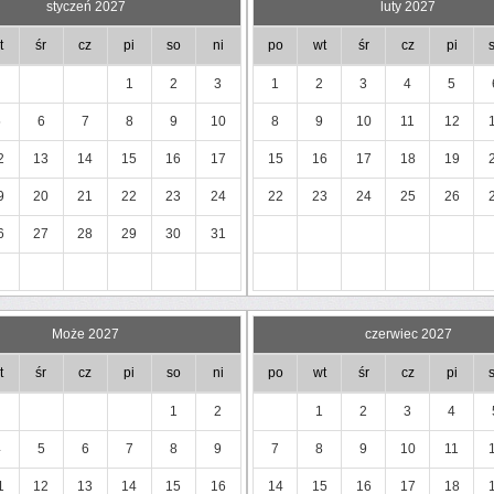
styczeń 2027
luty 2027
t
śr
cz
pi
so
ni
po
wt
śr
cz
pi
1
2
3
1
2
3
4
5
5
6
7
8
9
10
8
9
10
11
12
2
13
14
15
16
17
15
16
17
18
19
9
20
21
22
23
24
22
23
24
25
26
6
27
28
29
30
31
Może 2027
czerwiec 2027
t
śr
cz
pi
so
ni
po
wt
śr
cz
pi
1
2
1
2
3
4
4
5
6
7
8
9
7
8
9
10
11
1
12
13
14
15
16
14
15
16
17
18