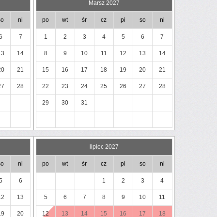
Marsz 2027
so
ni
po
wt
śr
cz
pi
so
ni
6
7
1
2
3
4
5
6
7
13
14
8
9
10
11
12
13
14
20
21
15
16
17
18
19
20
21
27
28
22
23
24
25
26
27
28
29
30
31
lipiec 2027
so
ni
po
wt
śr
cz
pi
so
ni
5
6
1
2
3
4
12
13
5
6
7
8
9
10
11
19
20
12
13
14
15
16
17
18