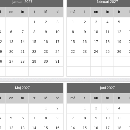
januari 2027
februari 2027
i
on
to
fr
lö
sö
må
ti
on
to
fr
1
2
3
1
2
3
4
5
5
6
7
8
9
10
8
9
10
11
12
2
13
14
15
16
17
15
16
17
18
19
9
20
21
22
23
24
22
23
24
25
26
6
27
28
29
30
31
Maj 2027
juni 2027
i
on
to
fr
lö
sö
må
ti
on
to
fr
1
2
1
2
3
4
4
5
6
7
8
9
7
8
9
10
11
1
12
13
14
15
16
14
15
16
17
18