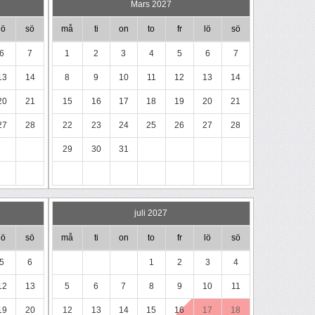
Mars 2027
lö
sö
må
ti
on
to
fr
lö
sö
6
7
1
2
3
4
5
6
7
13
14
8
9
10
11
12
13
14
20
21
15
16
17
18
19
20
21
27
28
22
23
24
25
26
27
28
29
30
31
juli 2027
lö
sö
må
ti
on
to
fr
lö
sö
5
6
1
2
3
4
12
13
5
6
7
8
9
10
11
19
20
12
13
14
15
16
17
18