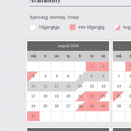
Bytesdag: Monday, Friday
Tillgängliga
Inte tillgänglig
Avg
augusti 2026
må
ti
on
to
fr
lö
sö
må
t
1
2
3
4
5
6
7
8
9
7
10
11
12
13
14
15
16
14
1
17
18
19
20
21
22
23
21
2
24
25
26
27
28
29
30
28
2
31