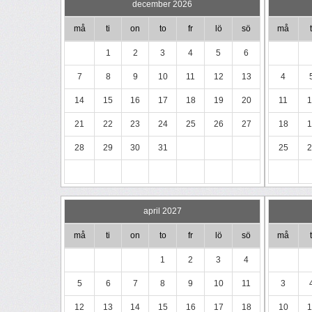
december 2026
må
ti
on
to
fr
lö
sö
må
t
1
2
3
4
5
6
7
8
9
10
11
12
13
4
14
15
16
17
18
19
20
11
1
21
22
23
24
25
26
27
18
1
28
29
30
31
25
2
april 2027
må
ti
on
to
fr
lö
sö
må
t
1
2
3
4
5
6
7
8
9
10
11
3
12
13
14
15
16
17
18
10
1