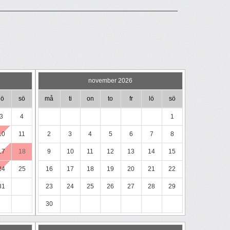
november 2026
lö
sö
må
ti
on
to
fr
lö
sö
3
4
1
10
11
2
3
4
5
6
7
8
17
18
9
10
11
12
13
14
15
24
25
16
17
18
19
20
21
22
31
23
24
25
26
27
28
29
30