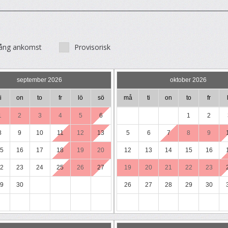
ång ankomst
Provisorisk
september 2026
oktober 2026
i
on
to
fr
lö
sö
må
ti
on
to
fr
1
2
3
4
5
6
1
2
8
9
10
11
12
13
5
6
7
8
9
5
16
17
18
19
20
12
13
14
15
16
2
23
24
25
26
27
19
20
21
22
23
9
30
26
27
28
29
30