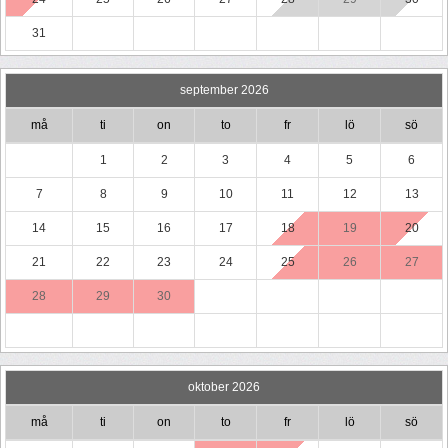
31
september 2026
må
ti
on
to
fr
lö
sö
1
2
3
4
5
6
7
8
9
10
11
12
13
14
15
16
17
18
19
20
21
22
23
24
25
26
27
28
29
30
oktober 2026
må
ti
on
to
fr
lö
sö