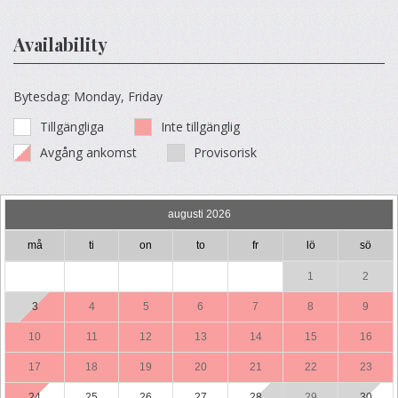
Availability
Bytesdag: Monday, Friday
Tillgängliga
Inte tillgänglig
Avgång ankomst
Provisorisk
augusti 2026
må
ti
on
to
fr
lö
sö
1
2
3
4
5
6
7
8
9
10
11
12
13
14
15
16
17
18
19
20
21
22
23
24
25
26
27
28
29
30