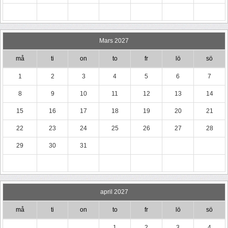
Mars 2027
må
ti
on
to
fr
lö
sö
1
2
3
4
5
6
7
8
9
10
11
12
13
14
15
16
17
18
19
20
21
22
23
24
25
26
27
28
29
30
31
april 2027
må
ti
on
to
fr
lö
sö
1
2
3
4