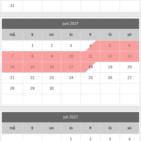
31
juni 2027
må
ti
on
to
fr
lö
sö
1
2
3
4
5
6
7
8
9
10
11
12
13
14
15
16
17
18
19
20
21
22
23
24
25
26
27
28
29
30
juli 2027
må
ti
on
to
fr
lö
sö
1
2
3
4