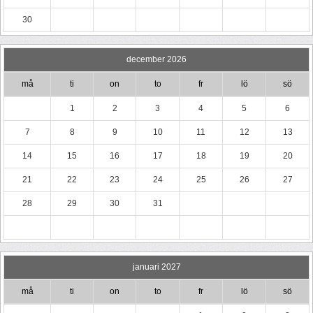
30
december 2026
må
ti
on
to
fr
lö
sö
1
2
3
4
5
6
7
8
9
10
11
12
13
14
15
16
17
18
19
20
21
22
23
24
25
26
27
28
29
30
31
januari 2027
må
ti
on
to
fr
lö
sö