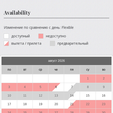
Availability
Изменение по сравнению с день: Flexible
доступный
недоступно
вылета / прилета
предварительный
август 2026
по
вт
ср
че
пя
су
во
1
2
3
4
5
6
7
8
9
10
11
12
13
14
15
16
17
18
19
20
21
22
23
24
25
26
27
28
29
30