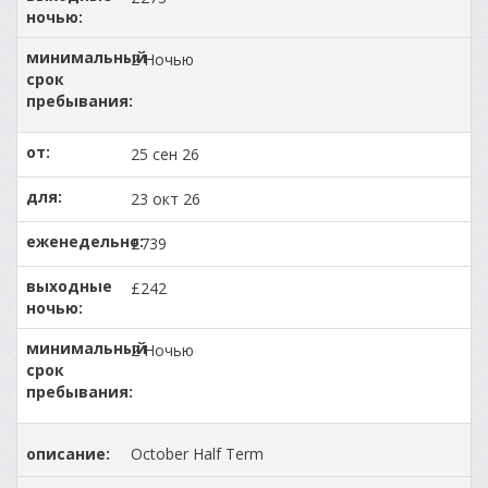
2 Ночью
25 сен 26
23 окт 26
£739
£242
2 Ночью
October Half Term