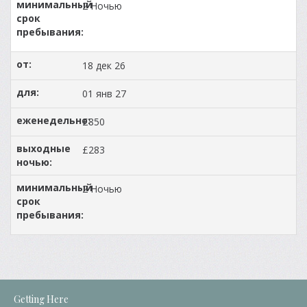
2 Ночью
18 дек 26
01 янв 27
£850
£283
2 Ночью
Getting Here