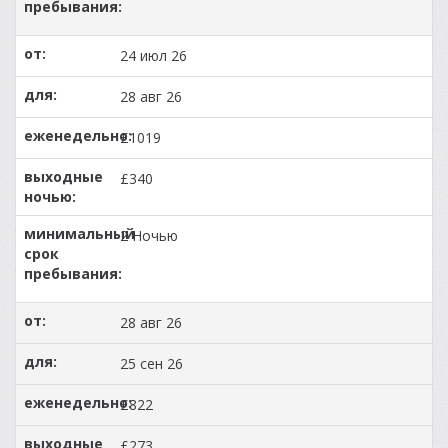
24 июл 26
28 авг 26
£1019
£340
2 Ночью
28 авг 26
25 сен 26
£822
£273