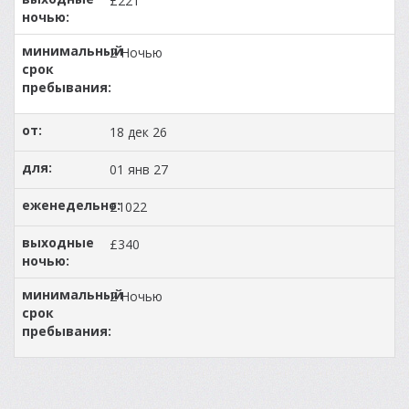
£221
2 Ночью
18 дек 26
01 янв 27
£1022
£340
2 Ночью