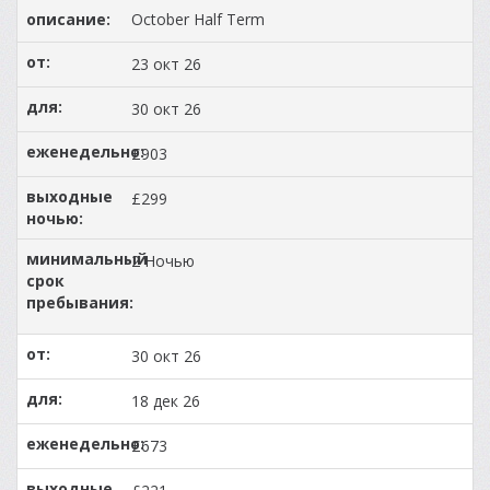
October Half Term
23 окт 26
30 окт 26
£903
£299
2 Ночью
30 окт 26
18 дек 26
£673