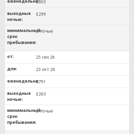
£903
£299
2 Ночью
25 сен 26
23 окт 26
£791
£263
2 Ночью