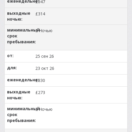
£947
£314
2 Ночью
25 сен 26
23 окт 26
£830
£273
2 Ночью