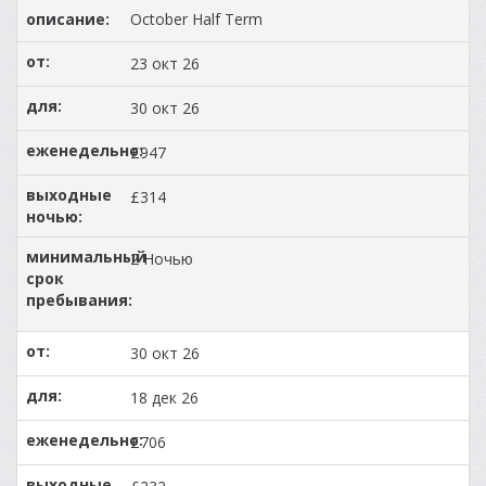
October Half Term
23 окт 26
30 окт 26
£947
£314
2 Ночью
30 окт 26
18 дек 26
£706