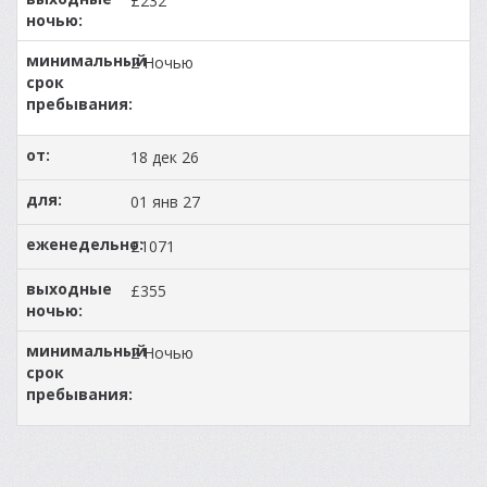
£232
2 Ночью
18 дек 26
01 янв 27
£1071
£355
2 Ночью