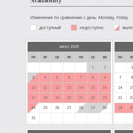
Изменение по сравнению с день: Monday, Friday
доступный
недоступно
выле
август 2026
по
вт
ср
че
пя
су
во
по
в
1
2
3
4
5
6
7
8
9
7
10
11
12
13
14
15
16
14
1
17
18
19
20
21
22
23
21
2
24
25
26
27
28
29
30
28
2
31