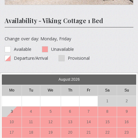
Availability - Viking Cottage 1 Bed
Change over day: Monday, Friday
Available
Unavailable
Departure/Arrival
Provisional
August 2026
Mo
Tu
We
Th
Fr
Sa
Su
1
2
3
4
5
6
7
8
9
10
11
12
13
14
15
16
17
18
19
20
21
22
23